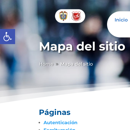
Inicio
Abrir barra de herramientas
Mapa del sitio
Home
Mapa del sitio
9
Páginas
Autenticación