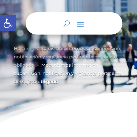
Abrir barra de herramientas
Home
Mecanismos internos de supervisión,
9
notificación y vigilancia pertinente del sujeto
obligado
Mecanismos internos de
9
supervisión, notificación y vigilancia pertinente
del sujeto obligado