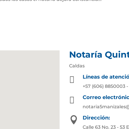
Notaría Quin
Caldas
Líneas de atenci

+57 (606) 8850003 -
Correo electróni

notaria5manizales
Dirección:

Calle 63 No. 23 - 53 