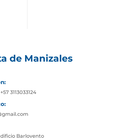
ta de Manizales
ón:
 +57 3113033124
co:
@gmail.com
Edificio Barlovento