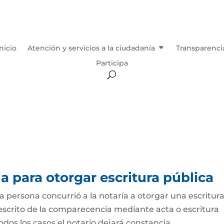
Inicio
Atención y servicios a la ciudadanía
Transparenci
Participa
 para otorgar escritura pública
persona concurrió a la notaría a otorgar una escritur
 escrito de la comparecencia mediante acta o escritura
odos los casos el notario dejará constancia...