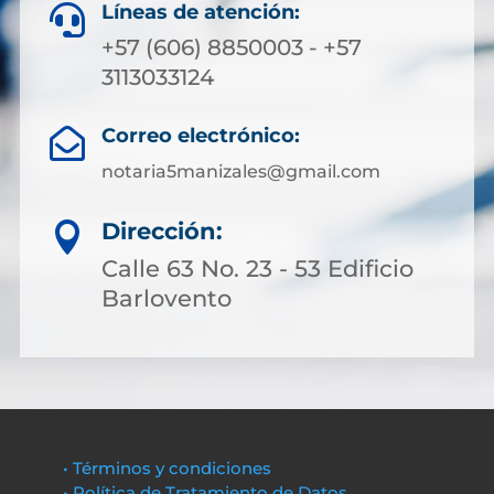
Líneas de atención:

+57 (606) 8850003 - +57
3113033124
Correo electrónico:

notaria5manizales@gmail.com
Dirección:

Calle 63 No. 23 - 53 Edificio
Barlovento
• Términos y condiciones
• Política de Tratamiento de Datos