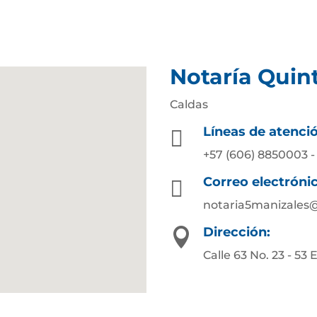
Notaría Quin
Caldas
Líneas de atenci

+57 (606) 8850003 -
Correo electróni

notaria5manizales
Dirección:

Calle 63 No. 23 - 53 