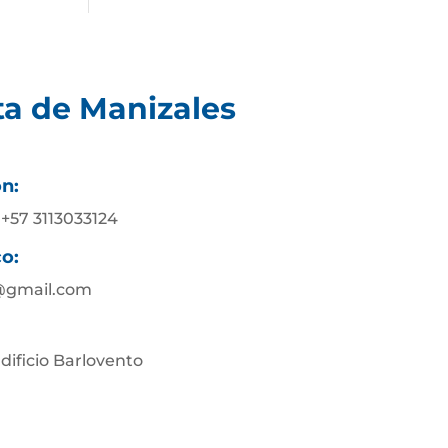
ta de Manizales
ón:
 +57 3113033124
co:
@gmail.com
Edificio Barlovento