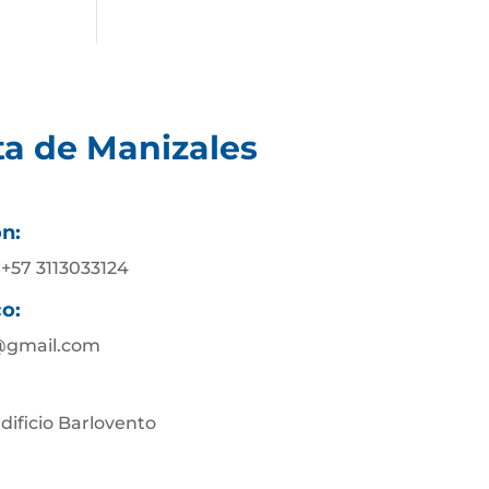
ta de Manizales
ón:
 +57 3113033124
co:
@gmail.com
Edificio Barlovento