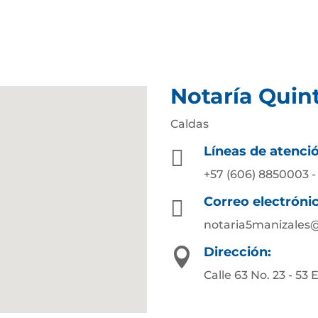
Notaría Quin
Caldas
Líneas de atenci

+57 (606) 8850003 -
Correo electróni

notaria5manizales
Dirección:

Calle 63 No. 23 - 53 