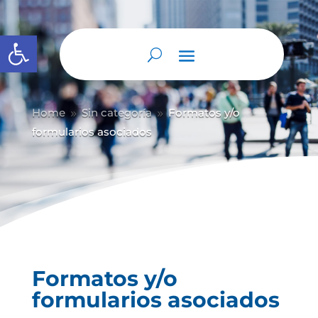
Abrir barra de herramientas
Home
Sin categoría
Formatos y/o
9
9
formularios asociados
Formatos y/o
formularios asociados