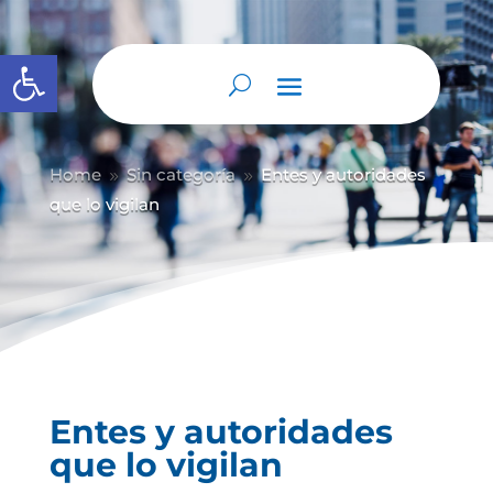
Abrir barra de herramientas
Home
Sin categoría
Entes y autoridades
9
9
que lo vigilan
Entes y autoridades
que lo vigilan