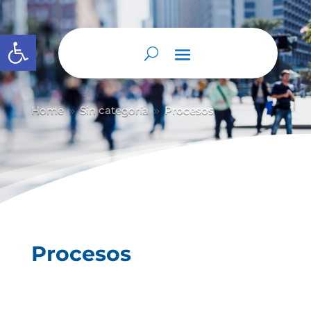
Abrir barra de herramientas
Home
Sin categoría
Procesos
9
9
Procesos