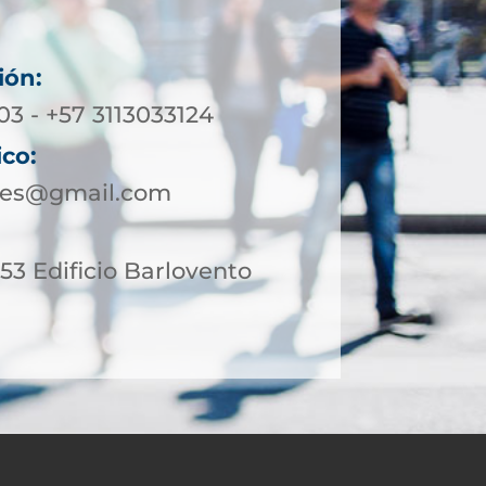
ión:
03 - +57 3113033124
ico:
les@gmail.com
 53 Edificio Barlovento