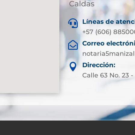
Caldas
Líneas de atenc

+57 (606) 88500
Correo electrón

notaria5maniza
Dirección:

Calle 63 No. 23 -