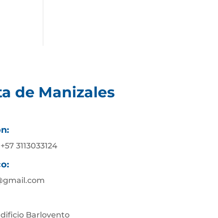
ta de Manizales
ón:
 +57 3113033124
co:
@gmail.com
Edificio Barlovento