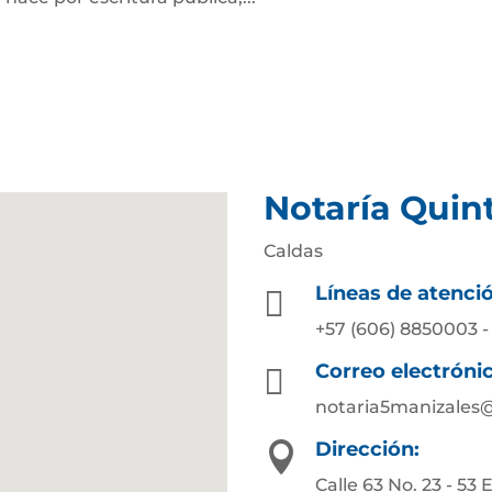
Notaría Quin
Caldas
Líneas de atenci

+57 (606) 8850003 -
Correo electróni

notaria5manizales
Dirección:

Calle 63 No. 23 - 53 